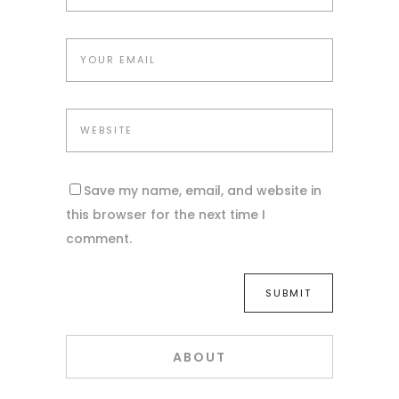
Save my name, email, and website in
this browser for the next time I
comment.
ABOUT