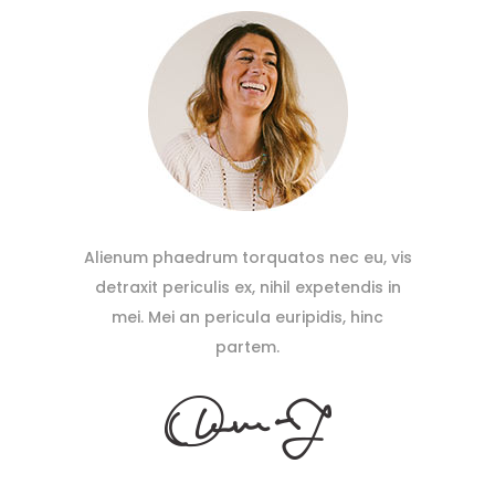
Alienum phaedrum torquatos nec eu, vis
detraxit periculis ex, nihil expetendis in
mei. Mei an pericula euripidis, hinc
partem.