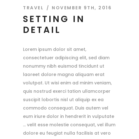
TRAVEL
NOVEMBER 9TH, 2016
SETTING IN
DETAIL
Lorem ipsum dolor sit amet,
consectetuer adipiscing elit, sed diam
nonummy nibh euismod tincidunt ut
laoreet dolore magna aliquam erat
volutpat. Ut wisi enim ad minim veniam,
quis nostrud exerci tation ullamcorper
suscipit lobortis nisl ut aliquip ex ea
commodo consequat. Duis autem vel
eum iriure dolor in hendrerit in vulputate
… velit esse molestie consequat, vel illum
dolore eu feugiat nulla facilisis at vero