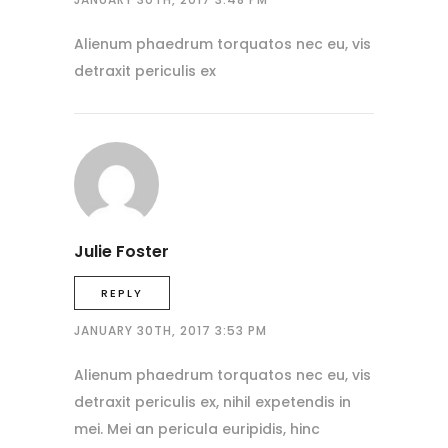
Alienum phaedrum torquatos nec eu, vis
detraxit periculis ex
Julie Foster
REPLY
JANUARY 30TH, 2017 3:53 PM
Alienum phaedrum torquatos nec eu, vis
detraxit periculis ex, nihil expetendis in
mei. Mei an pericula euripidis, hinc