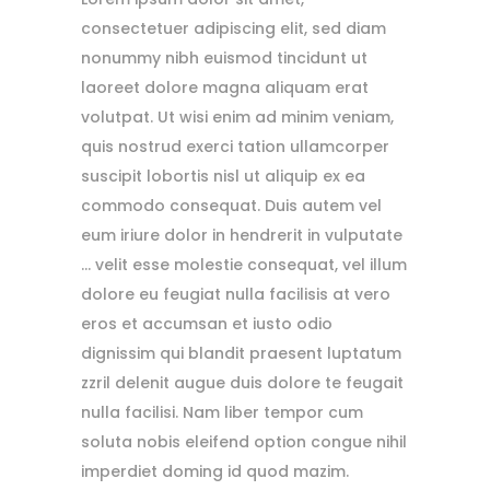
consectetuer adipiscing elit, sed diam
nonummy nibh euismod tincidunt ut
laoreet dolore magna aliquam erat
volutpat. Ut wisi enim ad minim veniam,
quis nostrud exerci tation ullamcorper
suscipit lobortis nisl ut aliquip ex ea
commodo consequat. Duis autem vel
eum iriure dolor in hendrerit in vulputate
… velit esse molestie consequat, vel illum
dolore eu feugiat nulla facilisis at vero
eros et accumsan et iusto odio
dignissim qui blandit praesent luptatum
zzril delenit augue duis dolore te feugait
nulla facilisi. Nam liber tempor cum
soluta nobis eleifend option congue nihil
imperdiet doming id quod mazim.