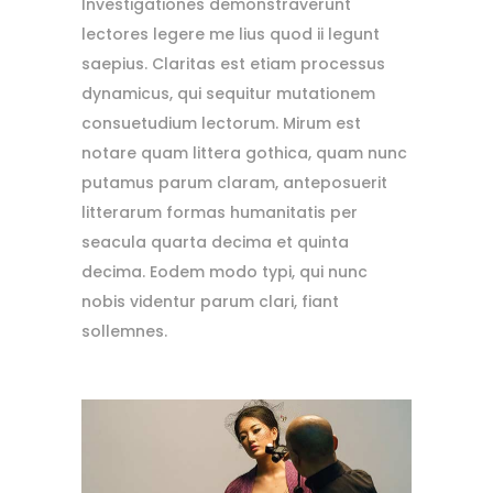
Investigationes demonstraverunt
lectores legere me lius quod ii legunt
saepius. Claritas est etiam processus
dynamicus, qui sequitur mutationem
consuetudium lectorum. Mirum est
notare quam littera gothica, quam nunc
putamus parum claram, anteposuerit
litterarum formas humanitatis per
seacula quarta decima et quinta
decima. Eodem modo typi, qui nunc
nobis videntur parum clari, fiant
sollemnes.