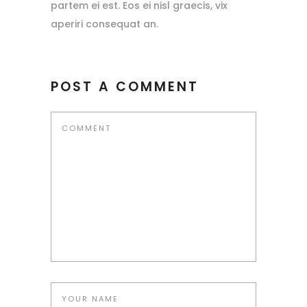
partem ei est. Eos ei nisl graecis, vix
aperiri consequat an.
POST A COMMENT