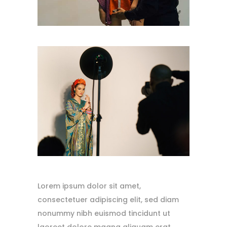
Lorem ipsum dolor sit amet,
consectetuer adipiscing elit, sed diam
nonummy nibh euismod tincidunt ut
laoreet dolore magna aliquam erat