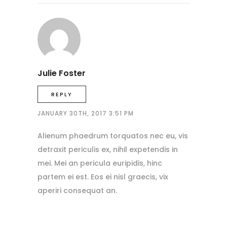
Julie Foster
REPLY
JANUARY 30TH, 2017 3:51 PM
Alienum phaedrum torquatos nec eu, vis
detraxit periculis ex, nihil expetendis in
mei. Mei an pericula euripidis, hinc
partem ei est. Eos ei nisl graecis, vix
aperiri consequat an.