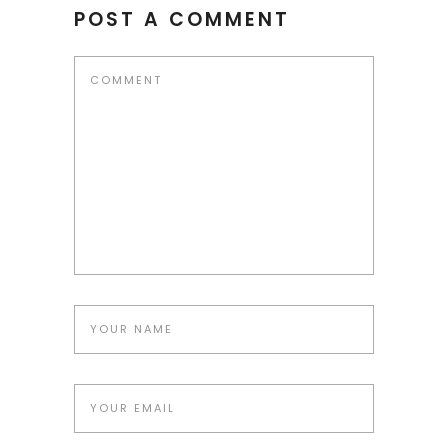
POST A COMMENT