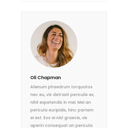
Oli Chapman
Alienum phaedrum torquatos
nec eu, vis detraxit periculis ex,
nihil expetendis in mei. Mei an
pericula euripidis, hinc partem
ei est. Eos ei nisl graecis, vix
aperiri consequat an pericula