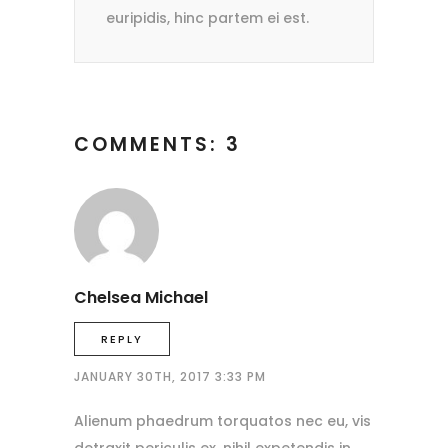
euripidis, hinc partem ei est.
COMMENTS: 3
Chelsea Michael
REPLY
JANUARY 30TH, 2017 3:33 PM
Alienum phaedrum torquatos nec eu, vis
detraxit periculis ex, nihil expetendis in