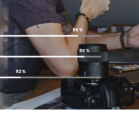
86
90
52