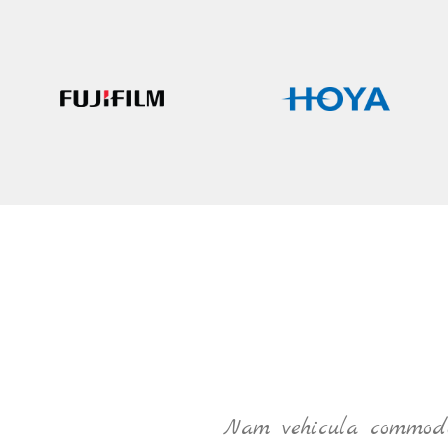
ec
Nam vehicula commodo 