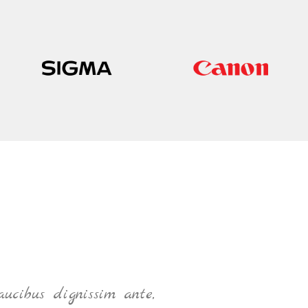
ucibus dignissim ante,
N