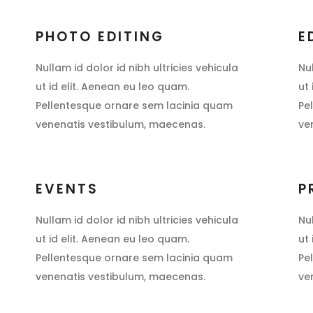
PHOTO EDITING
E
Nullam id dolor id nibh ultricies vehicula
Nu
ut id elit. Aenean eu leo quam.
ut
Pellentesque ornare sem lacinia quam
Pe
venenatis vestibulum, maecenas.
ve
EVENTS
P
Nullam id dolor id nibh ultricies vehicula
Nu
ut id elit. Aenean eu leo quam.
ut
Pellentesque ornare sem lacinia quam
Pe
venenatis vestibulum, maecenas.
ve