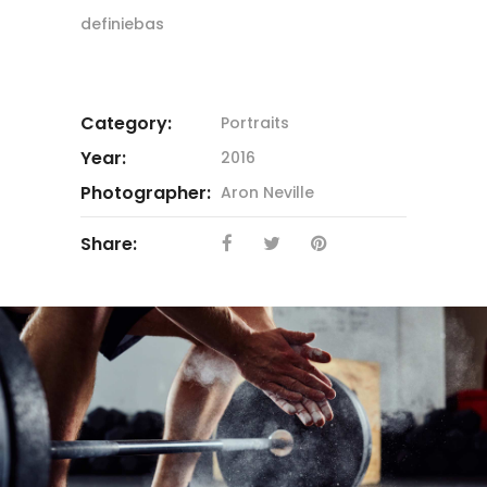
definiebas
Category:
Portraits
Year:
2016
Photographer:
Aron Neville
Share: